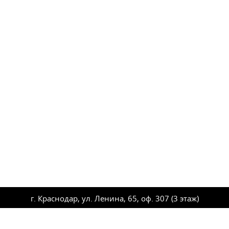
г. Краснодар, ул. Ленина, 65, оф. 307 (3 этаж)
Тел.: +7 (861) 275-10-50, +7 (861) 275-12-56
E-mail:
sovet-mokk23@rambler.ru