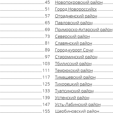
45
Новопокровский район
51
Город Новороссийск
57
Отрадненский район
65
Павловский район
69
Приморско-Ахтарский район
73
Северский район
81
Славянский район
89
Город-курорт Сочи
97
Староминский район
103
Тбилисский район
111
Темрюкский район
117
Тимашевский район
125
Тихорецкий район
133
Туапсинский район
139
Успенский район
147
Усть-Лабинский район
155
Щербиновский район