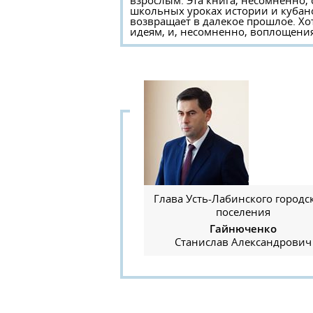
взрослым. Эта книга, несомненно,
школьных уроках истории и кубано
возвращает в далекое прошлое. Х
идеям, и, несомненно, воплощения
Глава Усть-Лабинского городс
поселения
Гайнюченко
Станислав Александрович