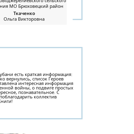
оводжерелиевского сельского
ения МО Брюховецкий район
Ткаченко
Ольга Викторовна
Кубани есть краткая информация:
ко вернулись, список Героев
дставлена интересная информация
венной войны, о подвиге простых
ресное, познавательное. С
 поблагодарить коллектив
Книги!