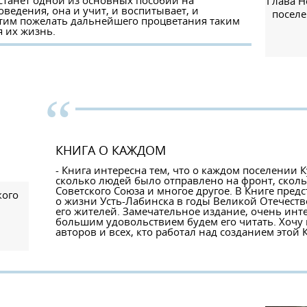
 станет одной из основных пособий на
Глава Н
ведения, она и учит, и воспитывает, и
посел
отим пожелать дальнейшего процветания таким
 их жизнь.
“
КНИГА О КАЖДОМ
- Книга интересна тем, что о каждом поселении 
сколько людей было отправлено на фронт, сколь
Советского Союза и многое другое. В Книге пре
кого
о жизни Усть-Лабинска в годы Великой Отечест
его жителей. Замечательное издание, очень инте
большим удовольствием будем его читать. Хочу
авторов и всех, кто работал над созданием этой 