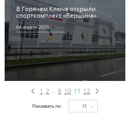
В Горячем Ключе открыли
спорткомплекс «Вершина»
04 апреля 2025
...
1
2
9
10
11
12
Показвать по:
15