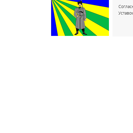
Соглас
Уставо