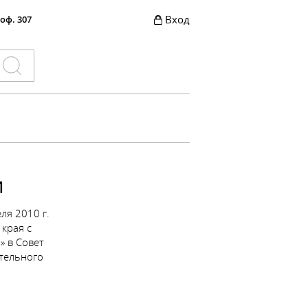
Вход
 оф. 307
И
ля 2010 г.
края с
» в Совет
тельного