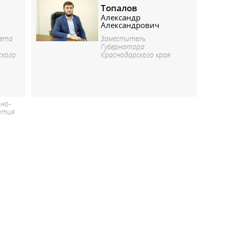
Топалов
Александр
Александрович
тета
Заместитель
Губернатора
ского
Краснодарского края
но-
вития