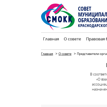
Главная
О совете
Правовая 
>
>
Главная
О совете
Представители орга
В соответ
«О вз
ассоциац
назначе