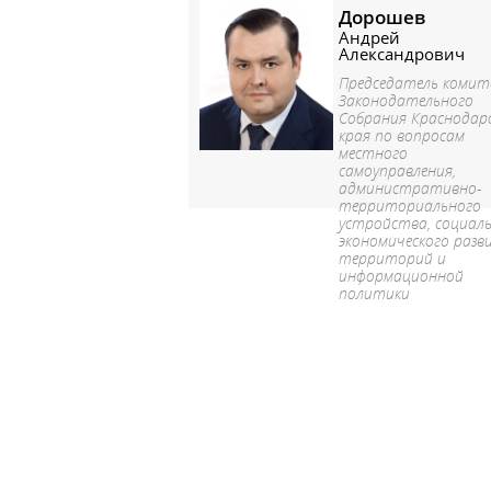
Дорошев
Андрей
Александрович
Председатель коми
Законодательного
Собрания Краснодар
края по вопросам
местного
самоуправления,
административно-
территориального
устройства, социаль
экономического раз
территорий и
информационной
политики