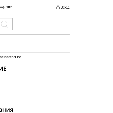
Вход
 оф. 307
ое поселение
ИЕ
ания