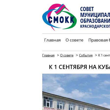
Главная
О совете
Правовая 
>
>
>
Главная
О совете
События
К 1 сен
К 1 СЕНТЯБРЯ НА К