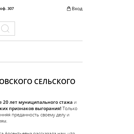
Вход
 оф. 307
ЛОВСКОГО СЕЛЬСКОГО
е 20 лет муниципального стажа
и
ких признаков выгорания!
Только
нняя преданность своему делу и
лям.
а Арсентьевна рассказала нам, что