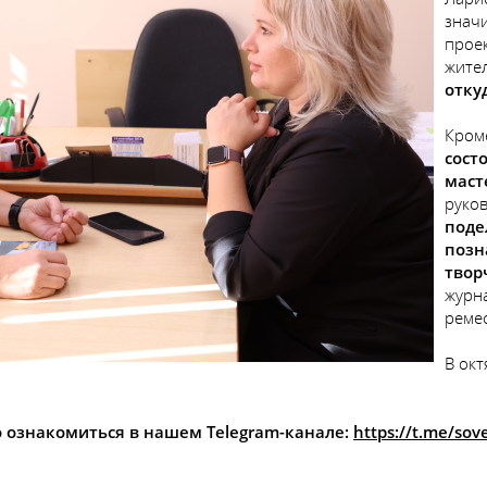
знач
прое
жите
отку
Кроме
сост
маст
руко
поде
позн
твор
журн
ремес
В ок
ознакомиться в нашем Telegram-канале:
https://t.me/so