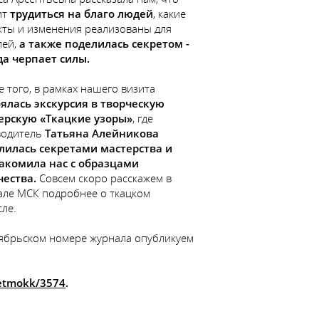
ит
трудиться на благо людей
, какие
кты и изменения реализованы для
лей,
а также поделилась секретом -
да черпает силы.
 того, в рамках нашего визита
оялась экскурсия в творческую
ерскую «Ткацкие узоры»
, где
водитель
Татьяна Алейникова
лилась секретами мастерства
и
акомила нас с образцами
чества.
Совсем скоро расскажем в
але МСК подробнее о ткацком
ле.
тябрьском номере журнала опубликуем
vetmokk/3574
.