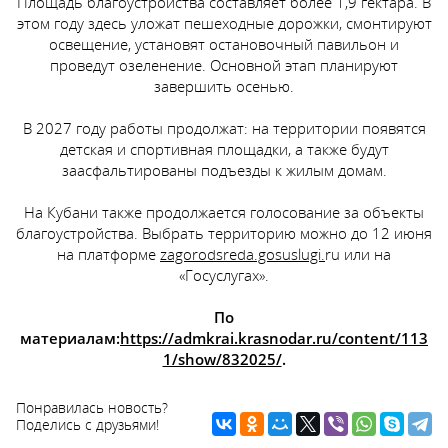
Площадь благоустройства составляет более 1,9 гектара. В
этом году здесь уложат пешеходные дорожки, смонтируют
освещение, установят остановочный павильон и
проведут озеленение. Основной этап планируют
завершить осенью.
В 2027 году работы продолжат: на территории появятся
детская и спортивная площадки, а также будут
заасфальтированы подъезды к жилым домам.
На Кубани также продолжается голосование за объекты
благоустройства. Выбрать территорию можно до 12 июня
на платформе
zagorodsreda.gosuslugi.
ru или на
«Госуслугах».
По
материалам:
https://admkrai.krasnodar.ru/content/113
1/show/832025/
.
Понравилась новость?
Поделись с друзьями!