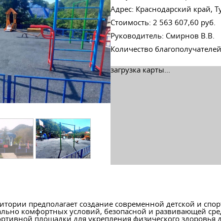
Адрес
:
Краснодарский край, Т
Стоимость
:
2 563 607,60 руб.
Руководитель
:
Смирнов В.В.
Количество благополучателе
загрузка карты...
ритории предполагает создание современной детской и сп
мально комфортных условий, безопасной и развивающей сре
ортивной площадки для укрепления физического здоровья д