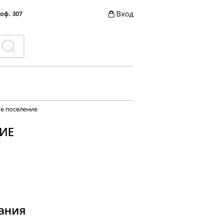
Вход
 оф. 307
ое поселение
ИЕ
ания