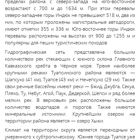
пределах района с северо-запада на юго-восточное
возрастают с 700 м до 1634 м. При этом перевалы
северо-западнее горы Индюк не превышают 518 м, два из
них, по которым проложены магистральные автодороги,
имеют отметки 355 и 336 м. Юго-восточнее горы Индюк
перевалы расположены на высотах от 900 до 1255 м и
популярны для пеших туристических походов.
Гидрографическая сеть представлена большим
количеством рек стекающих с южного склона Главного
Кавказского хребта в Чёрное море. Тремя наиболее
крупными реками Туапсинского района являются —
Шапсухо (41 км), Туапсе (43 км) и Нечепсухо (29 км). Также
свои речные бассейны имеют реки — Бжид, Джубга, Секуа,
Пляхо, Ту, Небуг, Агой, Паук, Дедеркой, Шепси и ряд более
мелких рек. В верховьях рек расположены большое
количество водопадов и порогов. Также имеются
минеральные источники. Крупнейшим озером на
территории района является — озеро Хыжи.
Климат на территории округа является переходным от
умеренного к субтропическому. Южнее города Туапсе уже