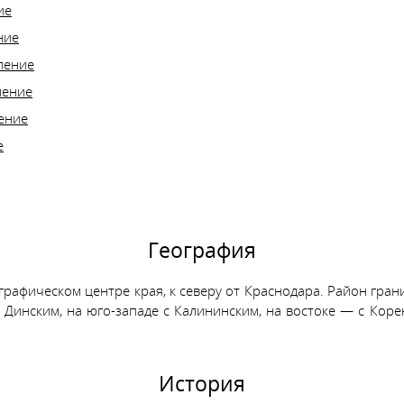
ие
ние
ление
ление
ение
е
География
рафическом центре края, к северу от Краснодара. Район гран
 Динским, на юго-западе с Калининским, на востоке — с Ко
История