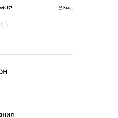
Вход
 оф. 307
ОН
ания