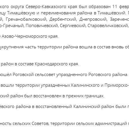
кого округа Северо-Кавказского края был образован 11 февр
ницу Тимашёвскую и переименования района в Тимашёвский. 
й, Гречанобалковский, Дербентский, Днепровский, Зареченс
-Гречаный, Поповичевский, Сергиевский, Старовеличковский,
е Азово-Черноморского края.
азукрупнения часть территории района вошла в состав вновь 
район в составе Краснодарского края.
 вошёл Роговской сельсовет упраздненного Роговского района.
а вошли территории упраздненных Калининского и Приморско-
ский район был восстановлен в прежних границах.
шёвского района в восстановленный Калининский район были
ность сельских Советов, территории сельских администраций 