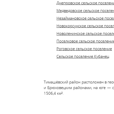
Днепровское сельское поселен
Медведовское сельское поселе
Незаймановское сельское посе
Новокорсунское сельское посе
Новоленинское сельское посел
Поселковое сельское поселени
Роговское сельское поселение
Сельское поселение Кубанец
Тимашёвский район расположен в геог
и Брюховецким районами, на юге — с
1506,4 км².