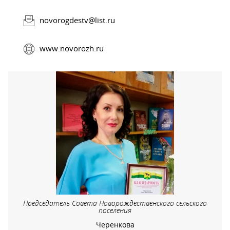
novorogdestv@list.ru
www.novorozh.ru
Председатель Совета Новорождественского сельского
поселения
Черенкова