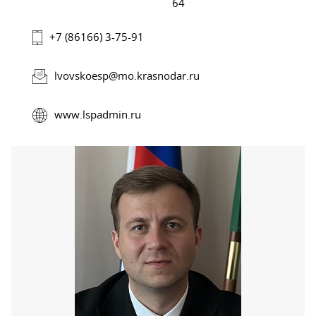
64
+7 (86166) 3-75-91
lvovskoesp@mo.krasnodar.ru
www.lspadmin.ru