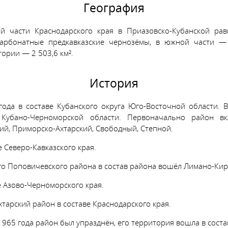
География
й части Краснодарского края в Приазовско-Кубанской ра
арбонатные предкавказские чернозёмы, в южной части —
ории — 2 503,6 км².
История
ода в составе Кубанского округа Юго-Восточной области. В
 Кубано-Черноморской области. Первоначально район в
ий, Приморско-Ахтарский, Свободный, Степной.
е Северо-Кавказского края.
го Поповичевского района в состав района вошёл Лимано-Кир
е Азово-Черноморского края.
тарский район в составе Краснодарского края.
1965 года район был упразднён, его территория вошла в сост