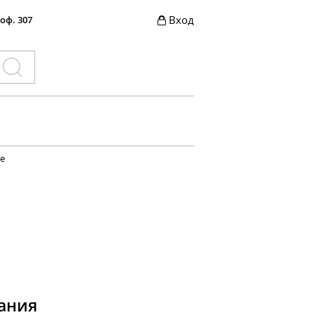
Вход
 оф. 307
е
ания