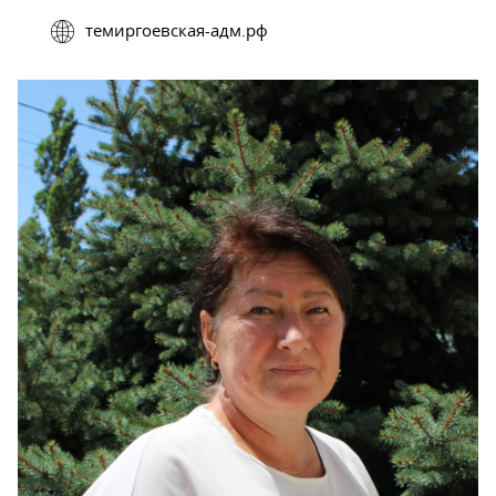
темиргоевская-адм.рф