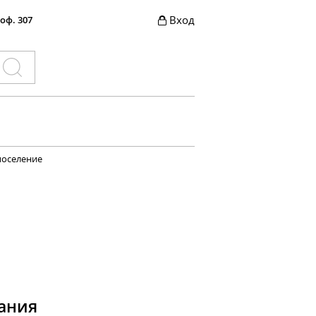
Вход
 оф. 307
поселение
ания