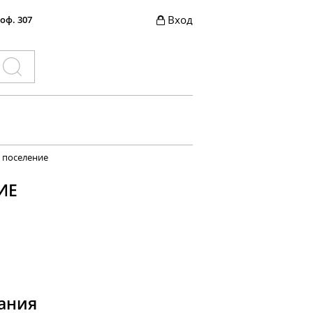
Вход
 оф. 307
 поселение
ИЕ
ания