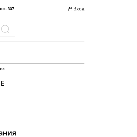
Вход
 оф. 307
ние
Е
ания