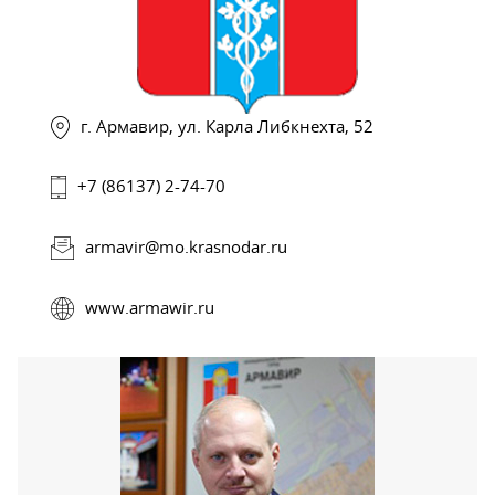
г. Армавир, ул. Карла Либкнехта, 52
+7 (86137) 2-74-70
armavir@mo.krasnodar.ru
www.armawir.ru