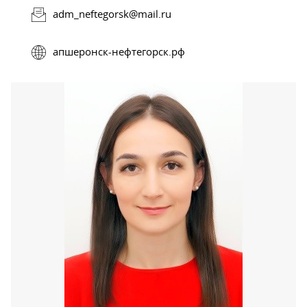
adm_neftegorsk@mail.ru
апшеронск-нефтегорск.рф